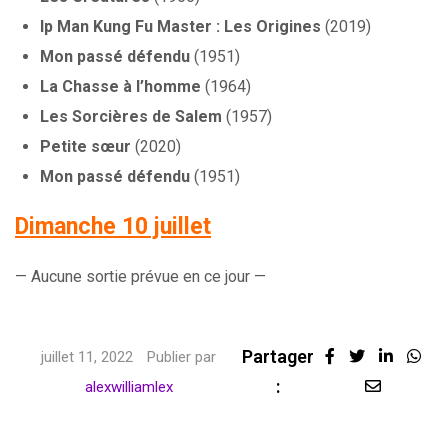
Ip Man Kung Fu Master : Les Origines
(2019)
Mon passé défendu
(1951)
La Chasse à l’homme
(1964)
Les Sorcières de Salem
(1957)
Petite sœur
(2020)
Mon passé défendu
(1951)
Dimanche 10 juillet
— Aucune sortie prévue en ce jour —
Partager
Linked
Wha
juillet 11, 2022
Publier par
:
Share
alexwilliamlex
via
Email