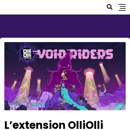
L’extension OlliOlli