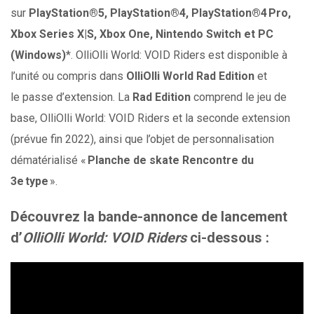
sur
PlayStation®5, PlayStation®4, PlayStation®4 Pro,
Xbox Series X|S, Xbox One, Nintendo Switch et PC
(Windows)
*. OlliOlli World: VOID Riders est disponible à
l’unité ou compris dans
OlliOlli World Rad Edition
et
le passe d’extension. La
Rad Edition
comprend le jeu de
base, OlliOlli World: VOID Riders et la seconde extension
(prévue fin 2022), ainsi que l’objet de personnalisation
dématérialisé «
Planche de skate Rencontre du
3e type
».
Découvrez la bande-annonce de lancement
d’
OlliOlli World: VOID Riders
ci-dessous :