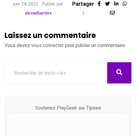
Partager
LinkedI
Wha
juin 24, 2022
Publier par
:
Share
alexwilliamlex
via
Email
Laissez un commentaire
Vous devez
vous connecter
pour publier un commentaire.
Soutenez PlayGeek sur Tipeee