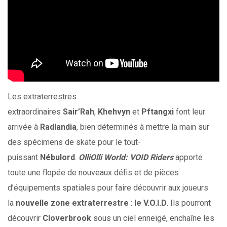
Les extraterrestres
extraordinaires
Sair’Rah
,
Khehvyn
et
Pftangxi
font leur
arrivée à
Radlandia
, bien déterminés à mettre la main sur
des spécimens de skate pour le tout-
puissant
Nébulord
.
OlliOlli World: VOID Riders
apporte
toute une flopée de nouveaux défis et de pièces
d’équipements spatiales pour faire découvrir aux joueurs
la
nouvelle zone extraterrestre
:
le V.O.I.D
. Ils pourront
découvrir
Cloverbrook
sous un ciel enneigé, enchaîne les