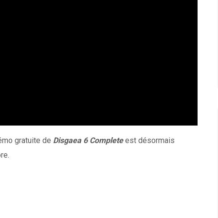
démo gratuite de
Disgaea 6 Complete
est désormais
re.