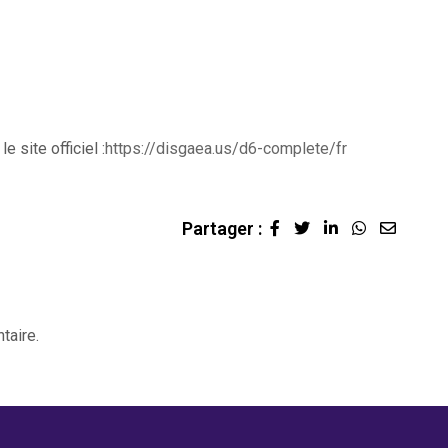
 site officiel :
https://disgaea.us/d6-complete/fr
Partager :
LinkedIn
Whatsapp
Share
via
Email
taire.