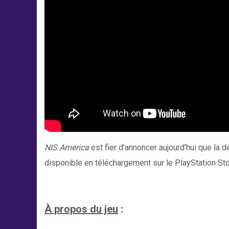
NIS America
est fier d’annoncer aujourd’hui que la 
disponible en téléchargement sur le PlayStation Sto
À propos du jeu
: