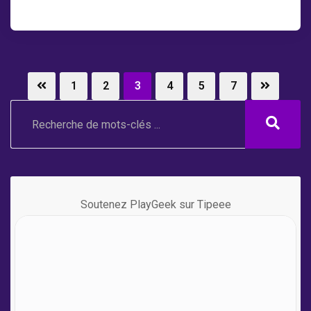
juin
1
2
3
4
5
7
Soutenez PlayGeek sur Tipeee